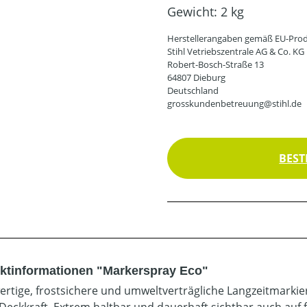
Gewicht:
2 kg
Herstellerangaben gemäß EU-Prod
Stihl Vetriebszentrale AG & Co. KG
Robert-Bosch-Straße 13
64807 Dieburg
Deutschland
grosskundenbetreuung@stihl.de
BEST
ktinformationen "Markerspray Eco"
rtige, frostsichere und umweltverträgliche Langzeitmarki
Deckkraft. Extrem haltbar und dauerhaft sichtbar auch au