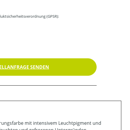
uktsicherheitsverordnung (GPSR):
ELLANFRAGE SENDEN
erungsfarbe mit intensivem Leuchtpigment und
f feuchten und gefrorenen Untergründen.