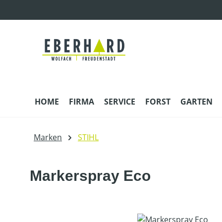
m Hauptinhalt springen
Zur Suche springen
Zur Hauptnavigation springen
HOME
FIRMA
SERVICE
FORST
GARTEN
Marken
STIHL
Markerspray Eco
Bildergalerie überspringen