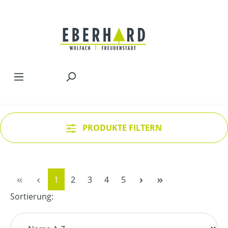
Zum Hauptinhalt springen
PRODUKTE FILTERN
Seite
Seite
Seite
Seite
Seite
1
2
3
4
5
Sortierung: