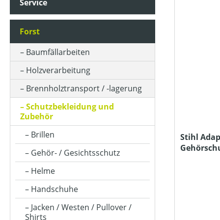
Service
ALPHANUMERISCHE GRÖSSE (BEKLEIDUNG)
Forst
BETRIEBSART
Baumfällarbeiten
Holzverarbeitung
FARBE (GERÄT)
Brennholztransport / -lagerung
Schutzbekleidung und
FARBE (VARIANTE)
Zubehör
Brillen
Stihl Adap
Gehörschu
KLASSIFIZIERUNG
Gehör- / Gesichtsschutz
Helme
MATERIALART
Handschuhe
Jacken / Westen / Pullover /
Shirts