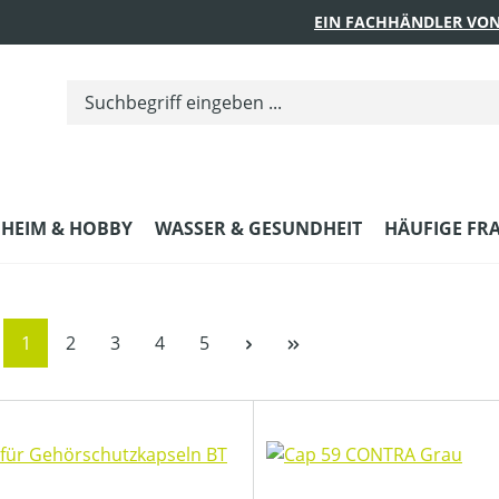
EIN FACHHÄNDLER VON
HEIM & HOBBY
WASSER & GESUNDHEIT
HÄUFIGE FR
Seite
Seite
Seite
Seite
Seite
1
2
3
4
5