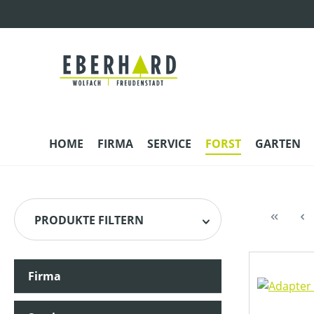
m Hauptinhalt springen
Zur Suche springen
Zur Hauptnavigation springen
HOME
FIRMA
SERVICE
FORST
GARTEN
PRODUKTE FILTERN
Firma
HERSTELLER