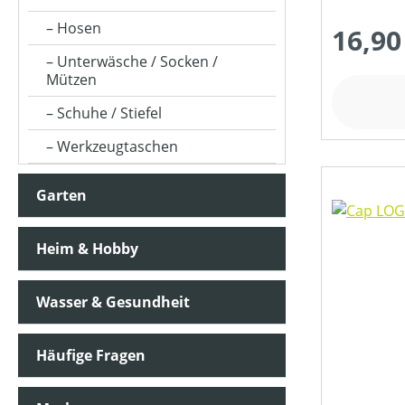
NUMERISCHE GRÖSSE (BEKLEIDUNG)
Hosen
16,90
Unterwäsche / Socken /
PRODUKTTYP
Mützen
Schuhe / Stiefel
SCHUTZART
Werkzeugtaschen
Garten
PREIS
Heim & Hobby
Wasser & Gesundheit
Häufige Fragen