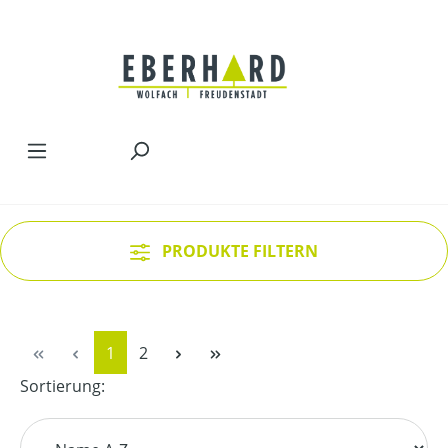
Zum Hauptinhalt springen
PRODUKTE FILTERN
Seite
Seite
1
2
Sortierung: