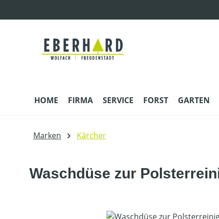
m Hauptinhalt springen
Zur Suche springen
Zur Hauptnavigation springen
HOME
FIRMA
SERVICE
FORST
GARTEN
Marken
Kärcher
Waschdüse zur Polsterrein
Bildergalerie überspringen