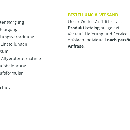
BESTELLUNG & VERSAND
Unser Online-Auftritt ist als
ieentsorgung
Produktkatalog
ausgelegt.
ntsorgung
Verkauf, Lieferung und Service
kungsverordnung
erfolgen individuell
nach persö
Einstellungen
Anfrage.
ssum
o-Altgeräterücknahme
ufsbelehrung
ufsformular
chutz