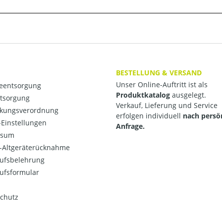
BESTELLUNG & VERSAND
Unser Online-Auftritt ist als
ieentsorgung
Produktkatalog
ausgelegt.
ntsorgung
Verkauf, Lieferung und Service
kungsverordnung
erfolgen individuell
nach persö
Einstellungen
Anfrage.
ssum
o-Altgeräterücknahme
ufsbelehrung
ufsformular
chutz