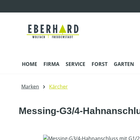
m Hauptinhalt springen
Zur Suche springen
Zur Hauptnavigation springen
HOME
FIRMA
SERVICE
FORST
GARTEN
Marken
Kärcher
Messing-G3/4-Hahnanschlu
Bildergalerie überspringen