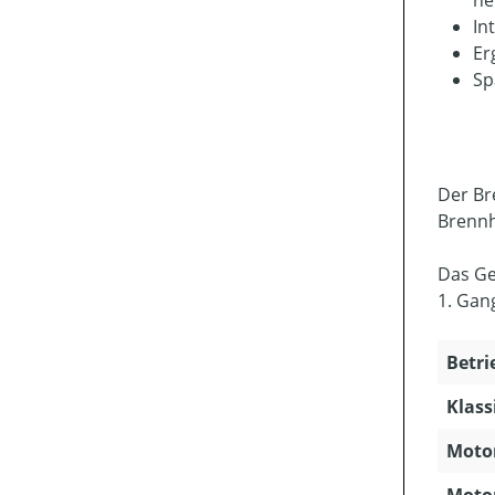
In
Er
Sp
Der Br
Brennh
Das Ge
1. Gang
Betri
Klass
Motor
Motor