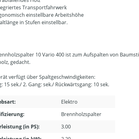
tegriertes Transportfahrwerk
gonomisch einstellbare Arbeitshöhe
altlänge in Stufen einstellbar.
ennholzspalter 10 Vario 400 ist zum Aufspalten von Baumst
olz, gedacht.
rät verfügt über Spaltgeschwindigkeiten:
: 15 sek./ 2. Gang: sek./ Rückwärtsgang: 10 sek.
ebsart:
Elektro
ifizierung:
Brennholzspalter
leistung (in PS):
3.00
leistung (in kW):
2.20