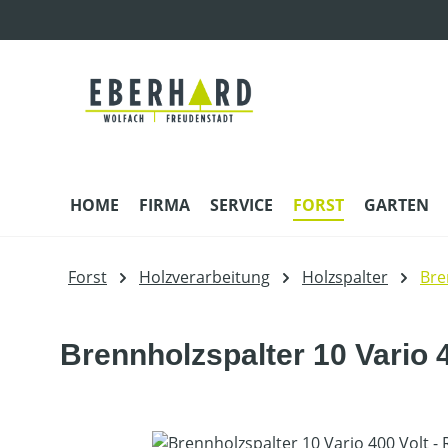
m Hauptinhalt springen
Zur Suche springen
Zur Hauptnavigation springen
HOME
FIRMA
SERVICE
FORST
GARTEN
Forst
Holzverarbeitung
Holzspalter
Bre
Brennholzspalter 10 Vario 4
Bildergalerie überspringen