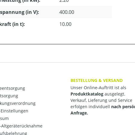
pannung (in V):
400.00
raft (in t):
10.00
BESTELLUNG & VERSAND
Unser Online-Auftritt ist als
ieentsorgung
Produktkatalog
ausgelegt.
ntsorgung
Verkauf, Lieferung und Service
kungsverordnung
erfolgen individuell
nach persö
Einstellungen
Anfrage.
ssum
o-Altgeräterücknahme
ufsbelehrung