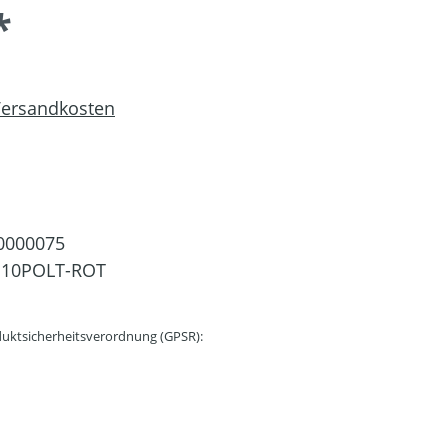
*
 Versandkosten
0000075
E10POLT-ROT
uktsicherheitsverordnung (GPSR):