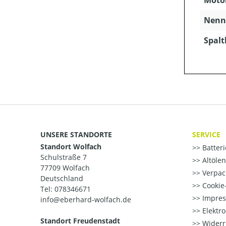
Nenns
Spaltk
UNSERE STANDORTE
SERVICE
Standort Wolfach
Batter
Schulstraße 7
Altöle
77709 Wolfach
Verpac
Deutschland
Cookie-
Tel: 078346671
Impre
info@eberhard-wolfach.de
Elektr
Standort Freudenstadt
Widerr