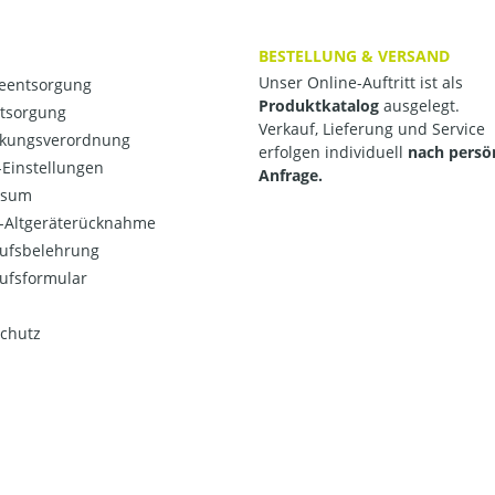
BESTELLUNG & VERSAND
Unser Online-Auftritt ist als
ieentsorgung
Produktkatalog
ausgelegt.
ntsorgung
Verkauf, Lieferung und Service
kungsverordnung
erfolgen individuell
nach persö
Einstellungen
Anfrage.
ssum
o-Altgeräterücknahme
ufsbelehrung
ufsformular
chutz