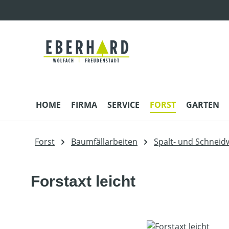
m Hauptinhalt springen
Zur Suche springen
Zur Hauptnavigation springen
HOME
FIRMA
SERVICE
FORST
GARTEN
Forst
Baumfällarbeiten
Spalt- und Schneid
Forstaxt leicht
Bildergalerie überspringen